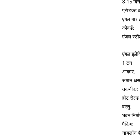
8-15 दिनो
प्रोडक्ट 
एंगल बार 
कीवर्ड:
एंजल स्टी
एंगल इले
1 टन
आकार:
समान अस
तकनीक:
हॉट रोल्ड
वस्तु:
भवन निर्म
पैकिंग:
नायलॉन ब