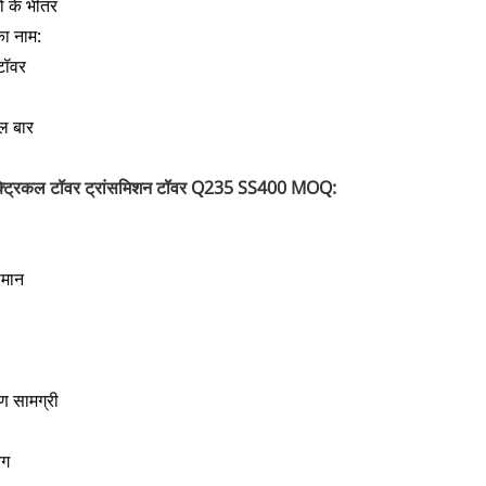
ं के भीतर
का नाम:
टॉवर
ल बार
क्ट्रिकल टॉवर ट्रांसमिशन टॉवर Q235 SS400 MOQ:
मान
ाण सामग्री
ैग