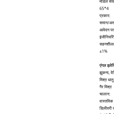
मॉडल संख्
65*4
प्रकार:
समान/अस
आवेदन पत
इंजीनियरि
सहनशीलत
±1%
एंगल इलेक
झुकना, वे
मिश्र धातु
गैर मिश्र
चालान:
वास्तविक
डिलीवरी 