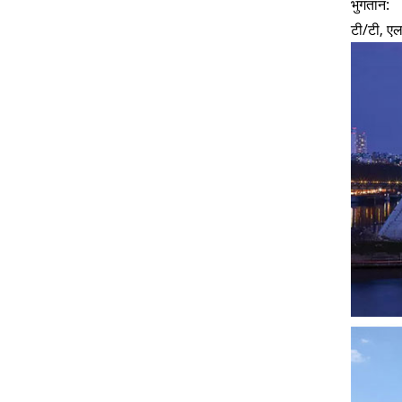
भुगतान:
टी/टी, ए