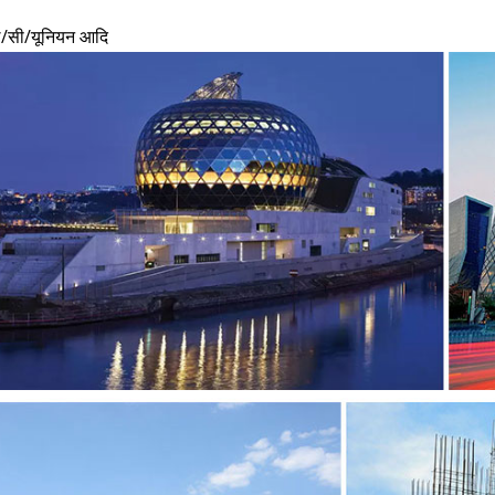
ल/सी/यूनियन आदि