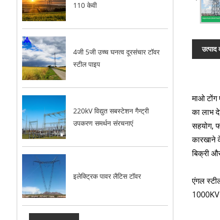
110 केवी
उत्पाद 
4जी 5जी उच्च घनत्व दूरसंचार टॉवर
स्टील पाइप
माओ टोंग 
220kV विद्युत सबस्टेशन गैन्ट्री
का लाभ देश
उपकरण समर्थन संरचनाएं
सहयोग, फो
कारखाने क
बिक्री और
इलेक्ट्रिक पावर लैटिस टॉवर
एंगल स्ट
1000KV क