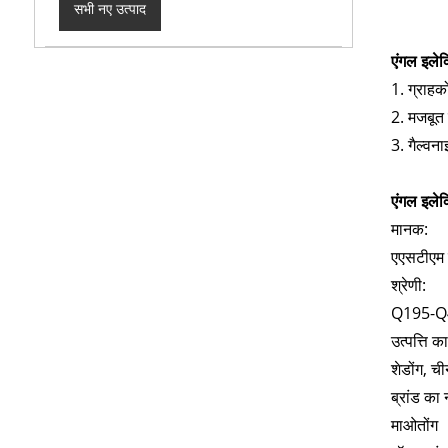
सभी नए उत्पाद
एंगल इले
1. ग्राहक
2. मजबूत 
3. गैल्वन
एंगल इले
मानक:
एएसटीएम 
श्रेणी:
Q195-Q4
उत्पत्ति क
शेडोंग, च
ब्रांड का 
माओतोंग