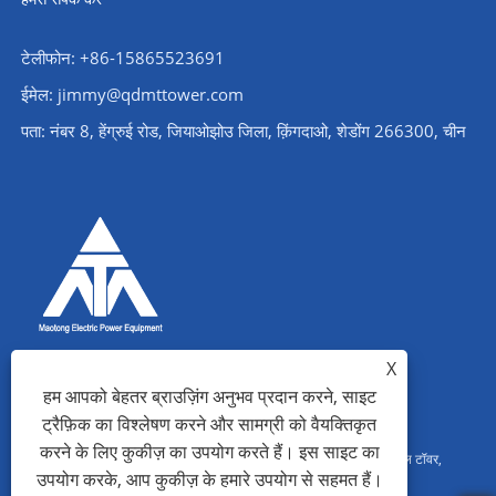
टेलीफोन: +86-15865523691
ईमेल: jimmy@qdmttower.com
पता: नंबर 8, हेंग्रुई रोड, जियाओझोउ जिला, क़िंगदाओ, शेडोंग 266300, चीन
X
हम आपको बेहतर ब्राउज़िंग अनुभव प्रदान करने, साइट
ट्रैफ़िक का विश्लेषण करने और सामग्री को वैयक्तिकृत
करने के लिए कुकीज़ का उपयोग करते हैं। इस साइट का
कॉपीराइट © 2022 क़िंगदाओ माओतोंग पावर इक्विपमेंट कंपनी लिमिटेड - एंगल स्टील टॉवर,
उपयोग करके, आप कुकीज़ के हमारे उपयोग से सहमत हैं।
सबस्टेशन स्टील स्ट्रक्चर, स्टील पाइप टॉवर - सर्वाधिकार सुरक्षित।