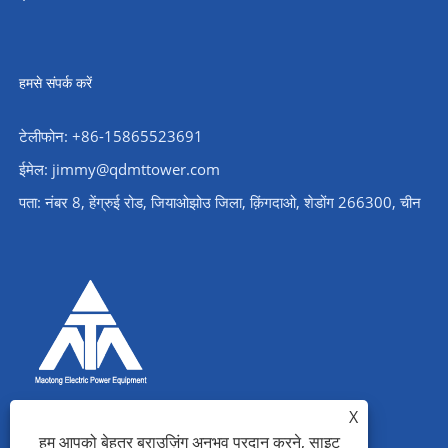
हमसे संपर्क करें
टेलीफोन: +86-15865523691
ईमेल: jimmy@qdmttower.com
पता: नंबर 8, हेंग्रुई रोड, जियाओझोउ जिला, क़िंगदाओ, शेडोंग 266300, चीन
X
हम आपको बेहतर ब्राउज़िंग अनुभव प्रदान करने, साइट