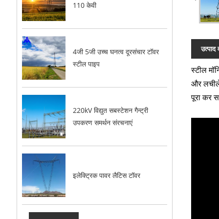
110 केवी
उत्पाद 
4जी 5जी उच्च घनत्व दूरसंचार टॉवर
स्टील पाइप
स्टील मॉन
और लचीले 
पूरा कर 
220kV विद्युत सबस्टेशन गैन्ट्री
उपकरण समर्थन संरचनाएं
इलेक्ट्रिक पावर लैटिस टॉवर