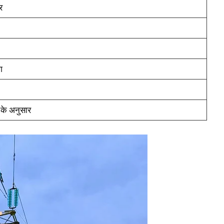
र
ग
ं के अनुसार