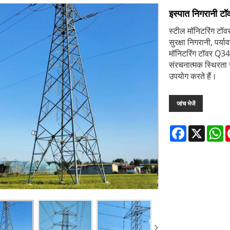
इस्पात निगरानी टॉ
स्टील मॉनिटरिंग टॉव
सुरक्षा निगरानी, ​​प
मॉनिटरिंग टॉवर Q34
संरचनात्मक स्थिरता स
उपयोग करते हैं।
जांच भेजें
Facebook
X
W