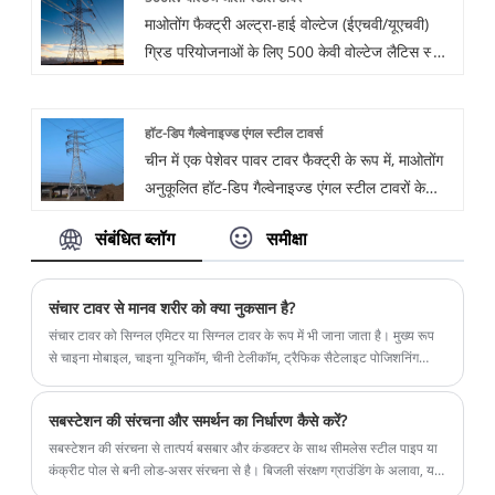
माओतोंग फैक्ट्री अल्ट्रा-हाई वोल्टेज (ईएचवी/यूएचवी)
माइक्रोवेव उपकरण इत्यादि का समर्थन करने के लिए किया
ग्रिड परियोजनाओं के लिए 500 केवी वोल्टेज लैटिस स्टील
जाता है। निर्माण और उपयोग प्रक्रिया के दौरान, इसके
टॉवर बनाने में माहिर है। प्रीमियम Q420B/Q345B
दीर्घकालिक स्थिर संचालन को सुनिश्चित करने के लिए
स्टील और हेवी-ड्यूटी हॉट-डिप गैल्वनाइजेशन के साथ
इसकी सुरक्षा और पर्यावरण संरक्षण पर पूरी तरह से विचार
हॉट-डिप गैल्वेनाइज्ड एंगल स्टील टावर्स
निर्मित, हमारे टावर चरम वातावरण में 50 साल की सेवा
किया जाना चाहिए।
चीन में एक पेशेवर पावर टावर फैक्ट्री के रूप में, माओतोंग
जीवन की गारंटी देते हैं। हम शिपिंग से पहले शून्य-त्रुटि
अनुकूलित हॉट-डिप गैल्वेनाइज्ड एंगल स्टील टावरों के
सीएनसी परिशुद्धता और अनिवार्य पूर्ण-पैमाने परीक्षण
उत्पादन में माहिर है, जो उच्च वृद्धि वाले जाली स्टील
असेंबली की पेशकश करते हैं, जो अंतरराष्ट्रीय ईपीसी
संबंधित ब्लॉग
समीक्षा
संरचनाएं हैं जो मुख्य रूप से न्यूनतम वेल्डिंग कार्य के साथ
ठेकेदारों के लिए तेज़ और सुरक्षित ऑनसाइट निर्माण
बोल्ट द्वारा जुड़े हुए हैं। ये टिकाऊ टावर उच्च गुणवत्ता वाले
सुनिश्चित करते हैं।
कच्चे माल से बने होते हैं, विश्वसनीय गुणवत्ता के साथ,
संचार टावर से मानव शरीर को क्या नुकसान है?
बिजली और संचार क्षेत्रों के लिए उपयुक्त होते हैं।
संचार टावर को सिग्नल एमिटर या सिग्नल टावर के रूप में भी जाना जाता है। मुख्य रूप
से चाइना मोबाइल, चाइना यूनिकॉम, चीनी टेलीकॉम, ट्रैफिक सैटेलाइट पोजिशनिंग
सिस्टम (जीपीएस) और सिग्नल ट्रांसमिटिंग एंटीना के अन्य संचार क्षेत्रों का समर्थन
करने के लिए उपयोग किया जाता है।
सबस्टेशन की संरचना और समर्थन का निर्धारण कैसे करें?
सबस्टेशन की संरचना से तात्पर्य बसबार और कंडक्टर के साथ सीमलेस स्टील पाइप या
कंक्रीट पोल से बनी लोड-असर संरचना से है। बिजली संरक्षण ग्राउंडिंग के अलावा, यह
आम तौर पर सबसे बड़ा है...