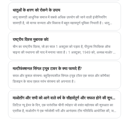
धातुओं के क्षरण को रोकने के उपाय
धातु सामग्री आधुनिक समाज में सबसे अधिक उपयोग की जाने वाली इंजीनियरिंग
सामग्री है, जो मानव सभ्यता और विकास में बहुत महत्वपूर्ण भूमिका निभाती है। धातु
सामग्री का उपयोग न केवल औद्योगिक और कृषि उत्पादन, वैज्ञानिक अनुसंधान में, बल्कि
दैनिक जीवन में भी हर जगह किया जाता है। धातु सामग्री का उपयोग हर समय किया
राष्ट्रीय दिवस मुबारक को!
जाता है।
चीन का राष्ट्रीय दिवस, जो हर साल 1 अक्टूबर को पड़ता है, पीपुल्स रिपब्लिक ऑफ
चाइना की स्थापना की याद में मनाया जाता है। 1 अक्टूबर, 1949 को, अध्यक्ष माओत्से
तुंग ने बीजिंग में तियानमेन रोस्ट्रम से दुनिया के सामने नए चीन के जन्म की घोषणा की।
मल्टीफंक्शनल सिंगल ट्यूब टावर के क्या फायदे हैं?
सरल और कुशल संरचना: बहुक्रियाशील सिंगल-ट्यूब टॉवर एक सरल और कॉम्पैक्ट
डिजाइन के साथ एकल स्तंभ संरचना को अपनाता है।
माओतोंग और सभी को आने वाले वर्ष के सौहार्दपूर्ण और सफल होने की शुभकामनाएं
लिटिल न्यू ईयर के दिन, एक पारंपरिक चीनी त्योहार जो वसंत महोत्सव की शुरुआत का
प्रतीक है, माओतोंग ने एक गर्मजोशी भरी और आनंदमय टीम गतिविधि आयोजित की, जहां
सभी कर्मचारी एक साथ पकौड़ी बनाने और आनंद लेने के लिए एकत्र हुए, पारंपरिक रीति-
रिवाजों को विरासत में मिला और टीम एकजुटता को बढ़ाया।